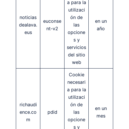
a para la
utilizaci
noticias
ón de
euconse
en un
dealava.
las
nt-v2
año
eus
opcione
s y
servicios
del sitio
web
Cookie
necesari
a para la
utilizaci
richaudi
ón de
en un
ence.co
pdid
las
mes
m
opcione
s y