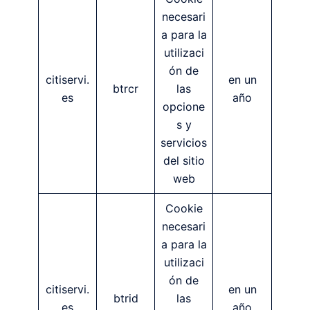
necesari
a para la
utilizaci
ón de
citiservi.
en un
btrcr
las
es
año
opcione
s y
servicios
del sitio
web
Cookie
necesari
a para la
utilizaci
ón de
citiservi.
en un
btrid
las
es
año