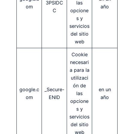
3PSIDC
las
om
año
C
opcione
s y
servicios
del sitio
web
Cookie
necesari
a para la
utilizaci
ón de
google.c
_Secure-
en un
las
om
ENID
año
opcione
s y
servicios
del sitio
web