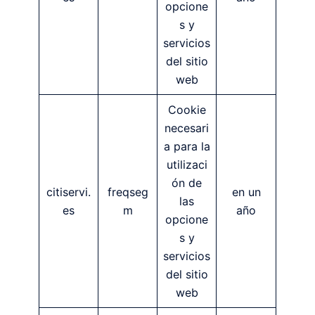
opcione
s y
servicios
del sitio
web
Cookie
necesari
a para la
utilizaci
ón de
citiservi.
freqseg
en un
las
es
m
año
opcione
s y
servicios
del sitio
web