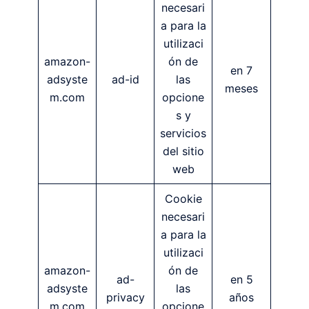
necesari
a para la
utilizaci
amazon-
ón de
en 7
adsyste
ad-id
las
meses
m.com
opcione
s y
servicios
del sitio
web
Cookie
necesari
a para la
utilizaci
amazon-
ón de
ad-
en 5
adsyste
las
privacy
años
m.com
opcione