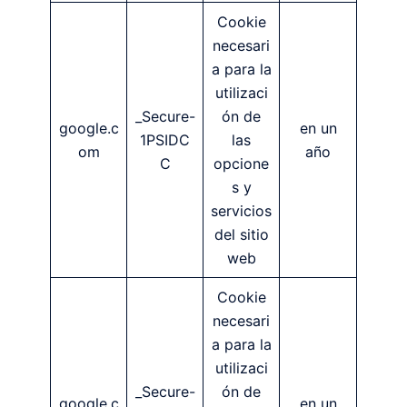
Cookie
necesari
a para la
utilizaci
_Secure-
ón de
google.c
en un
1PSIDC
las
om
año
C
opcione
s y
servicios
del sitio
web
Cookie
necesari
a para la
utilizaci
_Secure-
ón de
google.c
en un