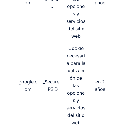
om
años
D
opcione
s y
servicios
del sitio
web
Cookie
necesari
a para la
utilizaci
ón de
google.c
_Secure-
en 2
las
om
1PSID
años
opcione
s y
servicios
del sitio
web