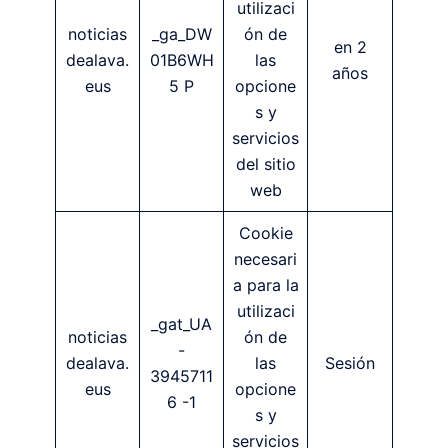
utilizaci
noticias
_ga_DW
ón de
en 2
dealava.
01B6WH
las
años
eus
5 P
opcione
s y
servicios
del sitio
web
Cookie
necesari
a para la
utilizaci
_gat_UA
noticias
ón de
-
dealava.
las
Sesión
3945711
eus
opcione
6 -1
s y
servicios