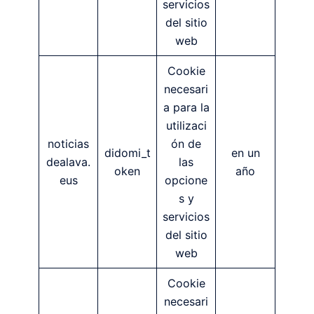
servicios
del sitio
web
Cookie
necesari
a para la
utilizaci
noticias
ón de
didomi_t
en un
dealava.
las
oken
año
eus
opcione
s y
servicios
del sitio
web
Cookie
necesari