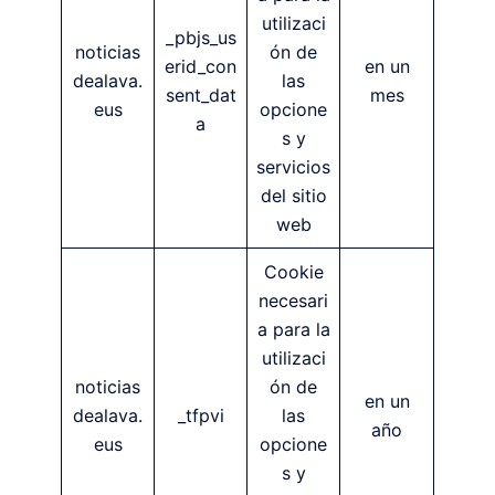
utilizaci
_pbjs_us
noticias
ón de
erid_con
en un
dealava.
las
sent_dat
mes
eus
opcione
a
s y
servicios
del sitio
web
Cookie
necesari
a para la
utilizaci
noticias
ón de
en un
dealava.
_tfpvi
las
año
eus
opcione
s y