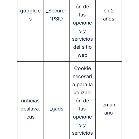
ón de
google.e
_Secure-
en 2
las
s
1PSID
años
opcione
s y
servicios
del sitio
web
Cookie
necesari
a para la
utilizaci
noticias
ón de
en un
dealava.
_gads
las
año
eus
opcione
s y
servicios