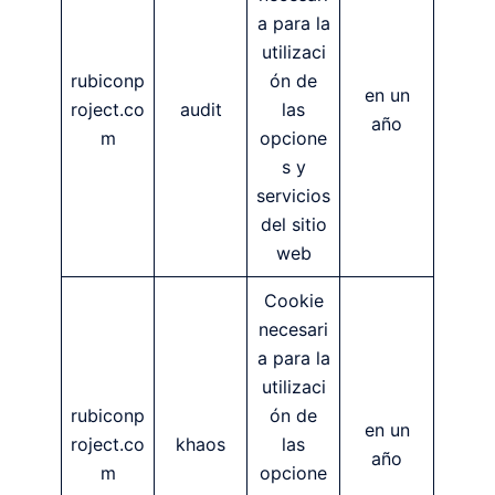
a para la
utilizaci
rubiconp
ón de
en un
roject.co
audit
las
año
m
opcione
s y
servicios
del sitio
web
Cookie
necesari
a para la
utilizaci
rubiconp
ón de
en un
roject.co
khaos
las
año
m
opcione