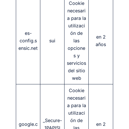
Cookie
necesari
a para la
utilizaci
es-
ón de
en 2
config.s
sui
las
años
ensic.net
opcione
s y
servicios
del sitio
web
Cookie
necesari
a para la
utilizaci
_Secure-
ón de
google.c
en 2
1PAPISI
las